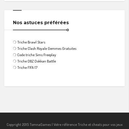
Nos astuces préférées
❍
Triche Brawl Stars
❍
Triche Clash Royale Gemmes Gratuites
❍
Code triche Sims Freeplay
❍
Triche DBZ Dokkan Battle
❍
Triche FIFA 17
Copyright 2015 TomnaGames | Votre référence Triche et cheats pour vos jeux