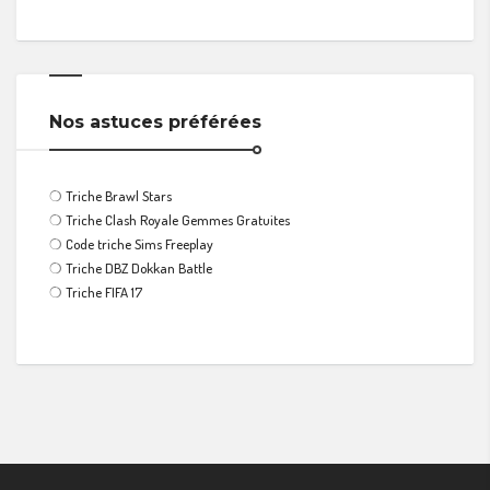
Nos astuces préférées
❍
Triche Brawl Stars
❍
Triche Clash Royale Gemmes Gratuites
❍
Code triche Sims Freeplay
❍
Triche DBZ Dokkan Battle
❍
Triche FIFA 17