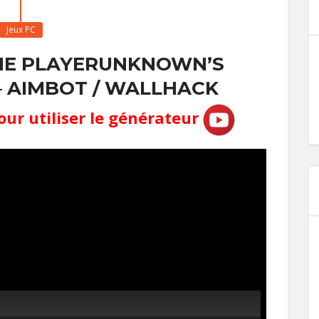
Jeux PC
CHE PLAYERUNKNOWN’S
 AIMBOT / WALLHACK
our utiliser le générateur