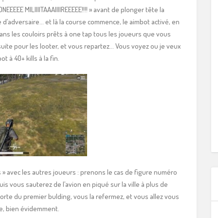
ONEEEEE MILIIIITAAAIIIIREEEEE!!!! » avant de plonger tête la
d’adversaire… et là la course commence, le aimbot activé, en
ns les couloirs prêts à one tap tous les joueurs que vous
ite pour les looter, et vous repartez… Vous voyez ou je veux
à 40+ kills à la fin.
» avec les autres joueurs : prenons le cas de figure numéro
is vous sauterez de l’avion en piqué sur la ville à plus de
porte du premier bulding, vous la refermez, et vous allez vous
re, bien évidemment.