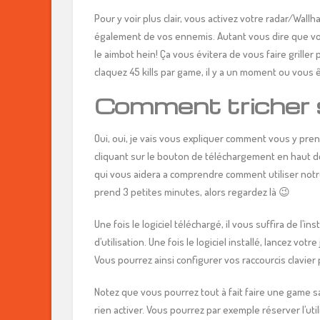
Pour y voir plus clair, vous activez votre radar/Wall
également de vos ennemis. Autant vous dire que vou
le aimbot hein! Ça vous évitera de vous faire griller 
claquez 45 kills par game, il y a un moment ou vous 
Comment tricher
Oui, oui, je vais vous expliquer comment vous y prend
cliquant sur le bouton de téléchargement en haut de
qui vous aidera a comprendre comment utiliser notre 
prend 3 petites minutes, alors regardez là 😉
Une fois le logiciel téléchargé, il vous suffira de l’ins
d’utilisation. Une fois le logiciel installé, lancez vot
Vous pourrez ainsi configurer vos raccourcis clavier p
Notez que vous pourrez tout à fait faire une game san
rien activer. Vous pourrez par exemple réserver l’u