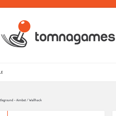
LE
ttleground – Aimbot / Wallhack