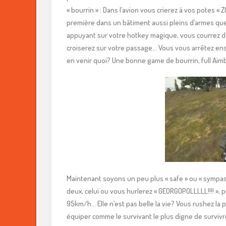
« bourrin » : Dans l’avion vous crierez à vos potes « Z
première dans un bâtiment aussi pleins d’armes que 
appuyant sur votre hotkey magique, vous courrez da
croiserez sur votre passage… Vous vous arrêtez ensu
en venir quoi? Une bonne game de bourrin, full Aimbot 
Maintenant soyons un peu plus « safe » ou « sympas 
deux, celui ou vous hurlerez « GEORGOPOLLLLL!!!! », pu
95km/h… Elle n’est pas belle la vie? Vous rushez la 
équiper comme le survivant le plus digne de surviv