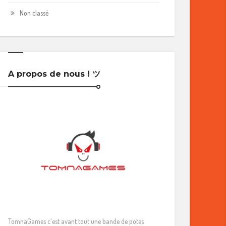
Non classé
A propos de nous ! ツ
TomnaGames c'est avant tout une bande de potes