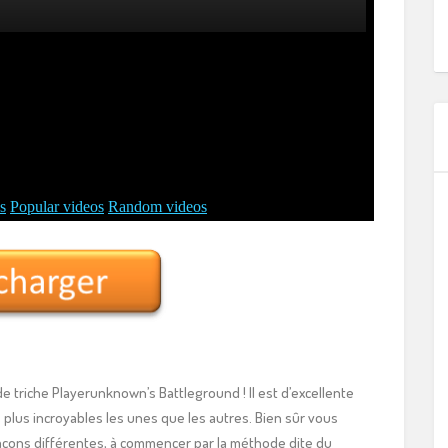
e triche Playerunknown’s Battleground ! Il est d’excellente
 plus incroyables les unes que les autres. Bien sûr vous
açons différentes, à commencer par la méthode dite du