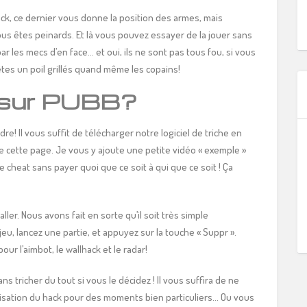
hack, ce dernier vous donne la position des armes, mais
s êtes peinards. Et là vous pouvez essayer de la jouer sans
par les mecs d’en face… et oui, ils ne sont pas tous fou, si vous
êtes un poil grillés quand même les copains!
 sur PUBB?
re! Il vous suffit de télécharger notre logiciel de triche en
 cette page. Je vous y ajoute une petite vidéo « exemple »
cheat sans payer quoi que ce soit à qui que ce soit ! Ça
taller. Nous avons fait en sorte qu’il soit très simple
re jeu, lancez une partie, et appuyez sur la touche « Suppr ».
our l’aimbot, le wallhack et le radar!
s tricher du tout si vous le décidez ! Il vous suffira de ne
tilisation du hack pour des moments bien particuliers… Ou vous