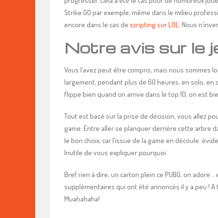
progresser. Cela à été le cas pour de nombreux jou
Strike GO par exemple, même dans le milieu profess
encore dans le cas de
scripting sur LOL
. Nous n’inv
Notre avis sur le j
Vous l’avez peut être compris, mais nous sommes loi
largement, pendant plus de 60 heures, en solo, en du
flippe bien quand on arrive dans le top 10, on est bi
Tout est basé sur la prise de décision, vous allez p
game. Entre aller se planquer derrière cette arbre da
le bon choix, car l’issue de la game en découle. é
Inutile de vous expliquer pourquoi.
Bref rien à dire, un carton plein ce PUBG, on adore…
supplémentaires qui ont été annoncés il y a peu ! A 
Muahahaha!