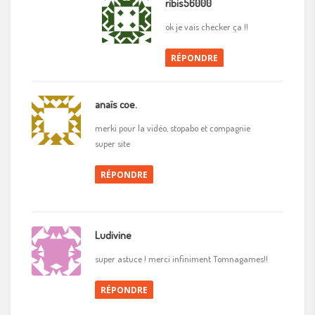
ribis56000
ok je vais checker ça !!
RÉPONDRE
anaïs coe.
merki pour la vidéo, stopabo et compagnie
super site
RÉPONDRE
Ludivine
super astuce ! merci infiniment Tomnagames!!
RÉPONDRE