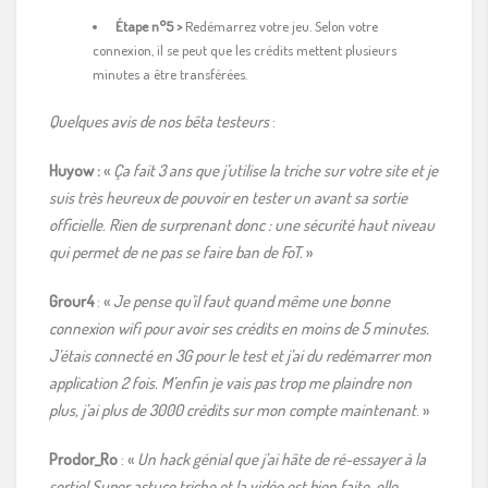
Étape n°5 >
Redémarrez votre jeu. Selon votre
connexion, il se peut que les crédits mettent plusieurs
minutes a être transférées.
Quelques avis de nos bêta testeurs
:
Huyow :
«
Ça fait 3 ans que j’utilise la triche sur votre site et je
suis très heureux de pouvoir en tester un avant sa sortie
officielle. Rien de surprenant donc : une sécurité haut niveau
qui permet de ne pas se faire ban de FoT.
»
Grour4
: «
Je pense qu’il faut quand même une bonne
connexion wifi pour avoir ses crédits en moins de 5 minutes.
J’étais connecté en 3G pour le test et j’ai du redémarrer mon
application 2 fois. M’enfin je vais pas trop me plaindre non
plus, j’ai plus de 3000 crédits sur mon compte maintenant
. »
Prodor_Ro
: «
Un hack génial que j’ai hâte de ré-essayer à la
sortie! Super astuce triche et la vidéo est bien faite, elle