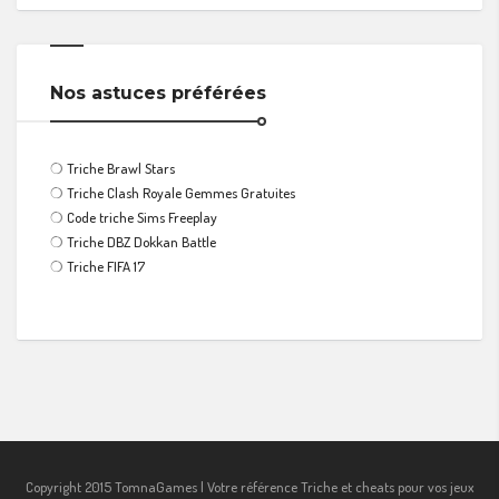
Nos astuces préférées
❍
Triche Brawl Stars
❍
Triche Clash Royale Gemmes Gratuites
❍
Code triche Sims Freeplay
❍
Triche DBZ Dokkan Battle
❍
Triche FIFA 17
Copyright 2015 TomnaGames | Votre référence Triche et cheats pour vos jeux