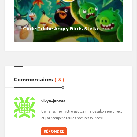
Code Triche Angry Birds Stella
Commentaires
( 3 )
vikye-jenner
Génialissime ! votre asutce m’a désabonnée direct
et j’ai récupéré toutes mes ressources!!
RÉPONDRE