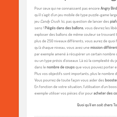
Pour ceux qui ne connaissent pas encore
Angry Bird
qu’il s’agit d’un jeu mobile de type puzzle-game lar
jeu
Candy Crush
. Ici, pas question de lancer des
piaf
sens !
Piégés
dans des ballons
, vous devrez les libé
exploser des ballons de même couleur se trouvant t
plus de 250 niveaux différents, vous aurez de quoi fa
qu’à chaque niveau, vous avez une
mission différen
par exemple amené à récupérer un certain nombre 
ou un type précis d’oiseaux. Là où la complexité du j
dans le
nombre de coups
que vous pouvez porter en
Plus vos objectifs sont importants, plus le nombre 
Vous pourrez de toute façon vous aider des
booste
En fonction de votre situation, l’utilisation d’un b
exemple utiliser vos pièces d’or pour
acheter des c
Quoi qu’il en soit chers T