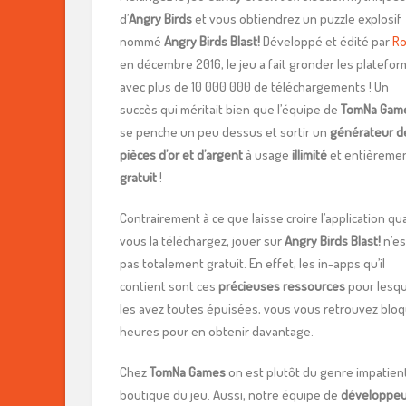
d’
Angry Birds
et vous obtiendrez un puzzle explosif
nommé
Angry Birds Blast!
Développé et édité par
Ro
en décembre 2016, le jeu a fait gronder les platefo
avec plus de 10 000 000 de téléchargements ! Un
succès qui méritait bien que l’équipe de
TomNa Gam
se penche un peu dessus et sortir un
générateur d
pièces d’or et d’argent
à usage
illimité
et entièreme
gratuit
!
Contrairement à ce que laisse croire l’application q
vous la téléchargez, jouer sur
Angry Birds Blast!
n’es
pas totalement gratuit. En effet, les in-apps qu’il
contient sont ces
précieuses ressources
pour lesqu
les avez toutes épuisées, vous vous retrouvez bloq
heures pour en obtenir davantage.
Chez
TomNa Games
on est plutôt du genre impatient
boutique du jeu. Aussi, notre équipe de
développeu