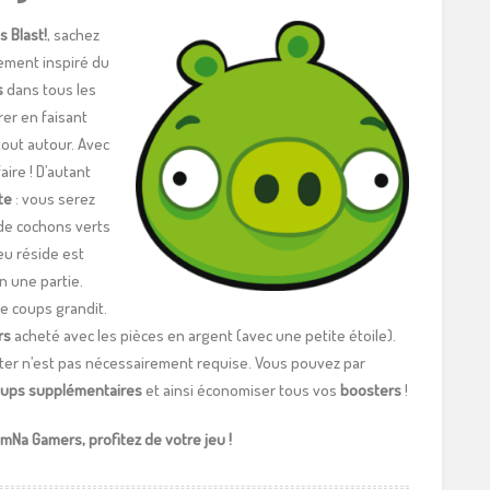
s Blast!
, sachez
gement inspiré du
s
dans tous les
rer en faisant
out autour. Avec
ire ! D’autant
te
: vous serez
de cochons verts
eu réside est
 une partie.
de coups grandit.
rs
acheté avec les pièces en argent (avec une petite étoile).
ooster n’est pas nécessairement requise. Vous pouvez par
oups supplémentaires
et ainsi économiser tous vos
boosters
!
omNa Gamers, profitez de votre jeu !