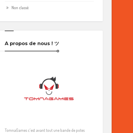
Non classé
A propos de nous ! ツ
TomnaGames c'est avant tout une bande de potes