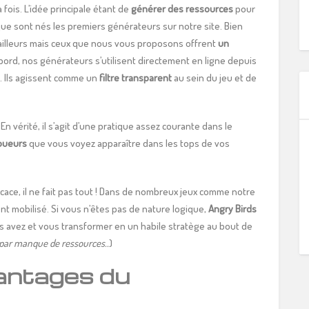
a fois. L’idée principale étant de
générer des ressources
pour
que sont nés les premiers générateurs sur notre site. Bien
illeurs mais ceux que nous vous proposons offrent
un
’abord, nos générateurs s’utilisent directement en ligne depuis
s. Ils agissent comme un
filtre transparent
au sein du jeu et de
n vérité, il s’agit d’une pratique assez courante dans le
oueurs
que vous voyez apparaître dans les tops de vos
cace, il ne fait pas tout ! Dans de nombreux jeux comme notre
ent mobilisé. Si vous n’êtes pas de nature logique,
Angry Birds
s avez et vous transformer en un habile stratège au bout de
é par manque de ressources..
)
vantages du