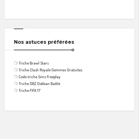
Nos astuces préférées
❍
Triche Brawl Stars
❍
Triche Clash Royale Gemmes Gratuites
❍
Code triche Sims Freeplay
❍
Triche DBZ Dokkan Battle
❍
Triche FIFA 17