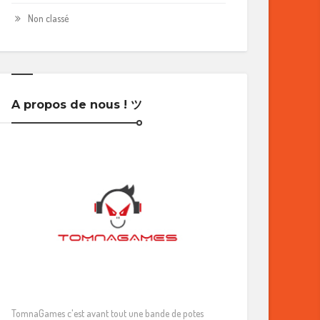
Non classé
A propos de nous ! ツ
TomnaGames c'est avant tout une bande de potes