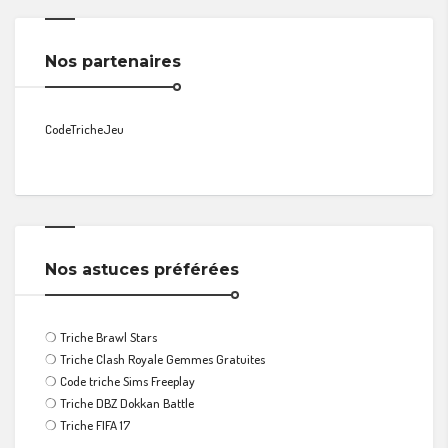
Nos partenaires
CodeTricheJeu
Nos astuces préférées
❍
Triche Brawl Stars
❍
Triche Clash Royale Gemmes Gratuites
❍
Code triche Sims Freeplay
❍
Triche DBZ Dokkan Battle
❍
Triche FIFA 17