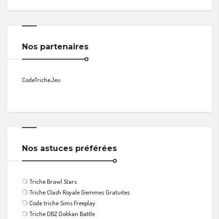
Nos partenaires
CodeTricheJeu
Nos astuces préférées
❍
Triche Brawl Stars
❍
Triche Clash Royale Gemmes Gratuites
❍
Code triche Sims Freeplay
❍
Triche DBZ Dokkan Battle