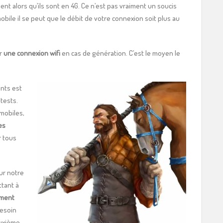
lisent alors qu’ils sont en 4G. Ce n’est pas vraiment un soucis
obile il se peut que le débit de votre connexion soit plus au
ur
une connexion wifi
en cas de génération. C’est le moyen le
ants est
tests.
 mobiles,
es
 tous
ur notre
tant à
ement
besoin
euxième