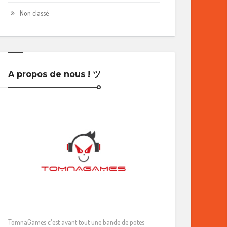
Non classé
A propos de nous ! ツ
TomnaGames c'est avant tout une bande de potes