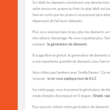
Sur WoA, les diamants constituent une denrée très ra
cette ressource, propre au free-to-play WoA, est pay
faire en sorte que les joueurs ne puissent plus atte
dépensent de fait leurs diamants.
Plus vous avancez dans le jeu, plus les diamants se 
d’en obtenir davantage. Ne vous inquiétez plus, Tom
moment :
le générateur de diamants
.
À usage libre et gratuit, le générateur de diamants 
à une importante quantité de diamants sans faire trop
Vous n’êtes pas familiers avec TomNa Games ? Ça ne 
stresser :
ici on vous explique tout de A à Z
.
Sur cette page, vous trouverez le générateur de diam
mode d’emploi décomposé en 5 étapes.
Simple
,
rap
Pour pouvoir utiliser notre générateur de diamants