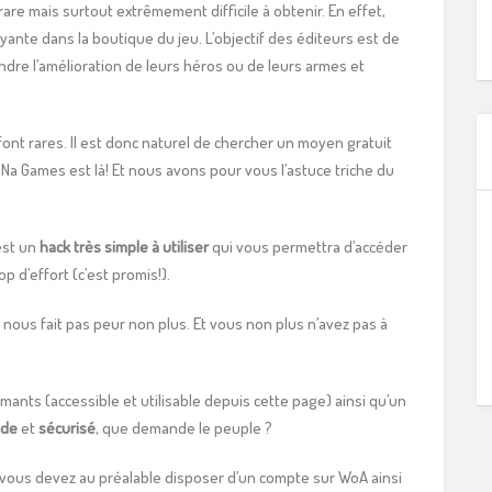
re mais surtout extrêmement difficile à obtenir. En effet,
ante dans la boutique du jeu. L’objectif des éditeurs est de
ndre l’amélioration de leurs héros ou de leurs armes et
font rares. Il est donc naturel de chercher un moyen gratuit
Na Games est là! Et nous avons pour vous l’astuce triche du
est un
hack très simple à utiliser
qui vous permettra d’accéder
 d’effort (c’est promis!).
nous fait pas peur non plus. Et vous non plus n’avez pas à
ants (accessible et utilisable depuis cette page) ainsi qu’un
ide
et
sécurisé
, que demande le peuple ?
 vous devez au préalable disposer d’un compte sur WoA ainsi