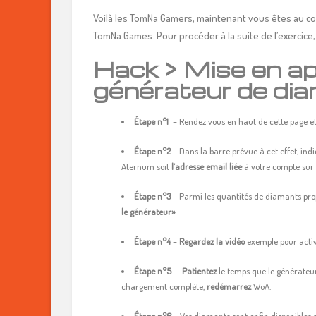
Voilà les TomNa Gamers, maintenant vous êtes au cour
TomNa Games. Pour procéder à la suite de l’exercice, c’
Hack > Mise en ap
générateur de di
Étape n°1
– Rendez vous en haut de cette page et
Étape n°2
– Dans la barre prévue à cet effet, indi
Aternum soit
l’adresse email liée
à votre compte sur G
Étape n°3
– Parmi les quantités de diamants propo
le générateur»
Étape n°4
–
Regardez la vidéo
exemple pour active
Étape n°5
–
Patientez
le temps que le générateur
chargement complète,
redémarrez
WoA.