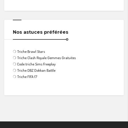
Nos astuces préférées
❍
Triche Brawl Stars
❍
Triche Clash Royale Gemmes Gratuites
❍
Code triche Sims Freeplay
❍
Triche DBZ Dokkan Battle
❍
Triche FIFA 17