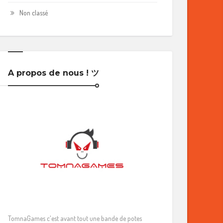
Non classé
A propos de nous ! ツ
TomnaGames c'est avant tout une bande de potes