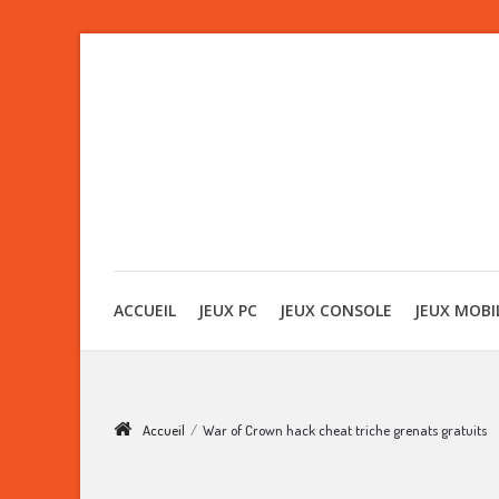
ACCUEIL
JEUX PC
JEUX CONSOLE
JEUX MOBI
Accueil
/
War of Crown hack cheat triche grenats gratuits