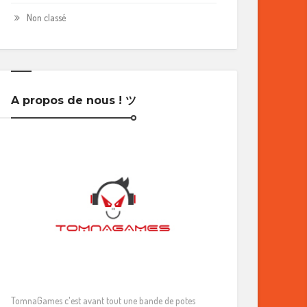
Non classé
A propos de nous ! ツ
TomnaGames c'est avant tout une bande de potes