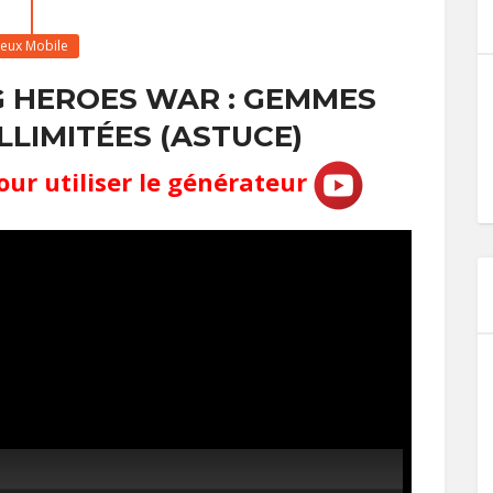
Jeux Mobile
G HEROES WAR : GEMMES
LLIMITÉES (ASTUCE)
our utiliser le générateur