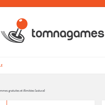
LE
mmes gratuites et illimitées (astuce)