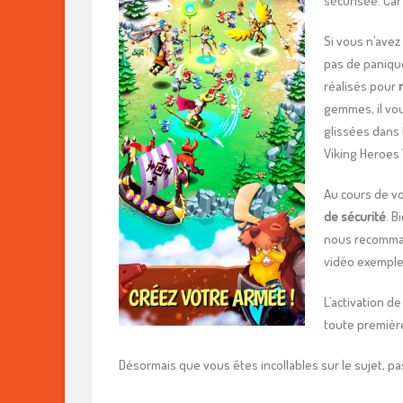
sécurisée. Car 
Si vous n’avez 
pas de panique
réalisés pour
gemmes, il vou
glissées dans
Viking Heroes 
Au cours de vo
de sécurité
. B
nous recommand
vidéo exemple 
L’activation d
toute premièr
Désormais que vous êtes incollables sur le sujet, pas