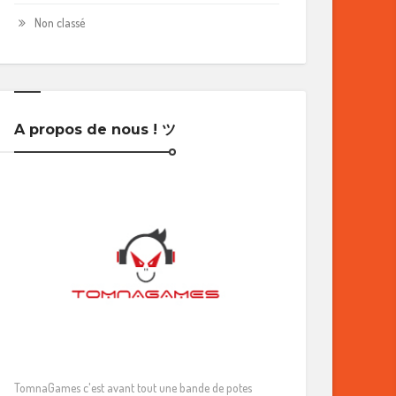
Non classé
A propos de nous ! ツ
TomnaGames c'est avant tout une bande de potes