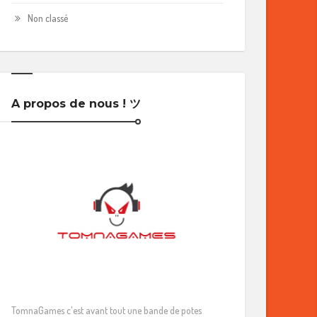
Non classé
A propos de nous ! ツ
TomnaGames c'est avant tout une bande de potes