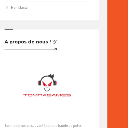
Non classé
A propos de nous ! ツ
TomnaGames c'est avant tout une bande de potes