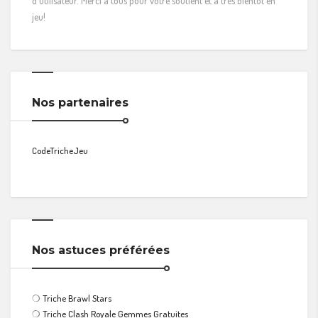
d'utilisateur. Merci à tous pour votre soutient et à très bientôt en
jeu!
Nos partenaires
CodeTricheJeu
Nos astuces préférées
❍
Triche Brawl Stars
❍
Triche Clash Royale Gemmes Gratuites