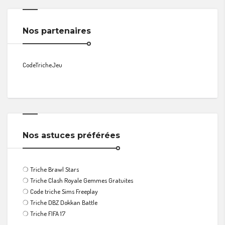
Nos partenaires
CodeTricheJeu
Nos astuces préférées
❍
Triche Brawl Stars
❍
Triche Clash Royale Gemmes Gratuites
❍
Code triche Sims Freeplay
❍
Triche DBZ Dokkan Battle
❍
Triche FIFA 17