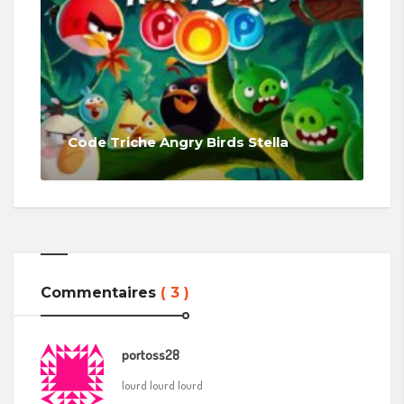
Code Triche Angry Birds Stella
Commentaires
( 3 )
portoss28
lourd lourd lourd