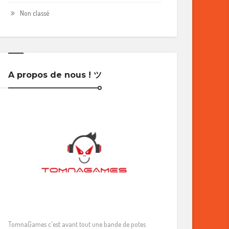
Non classé
A propos de nous ! ツ
TomnaGames c'est avant tout une bande de potes