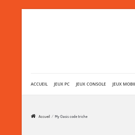
ACCUEIL
JEUX PC
JEUX CONSOLE
JEUX MOBI
Accueil
/
My Oasis code triche