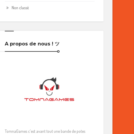
Non classé
A propos de nous ! ツ
TomnaGames c'est avant tout une bande de potes