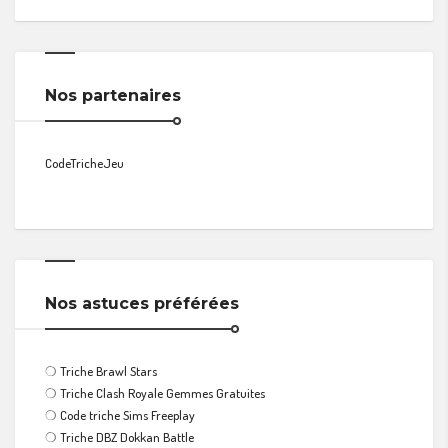
Nos partenaires
CodeTricheJeu
Nos astuces préférées
❍
Triche Brawl Stars
❍
Triche Clash Royale Gemmes Gratuites
❍
Code triche Sims Freeplay
❍
Triche DBZ Dokkan Battle