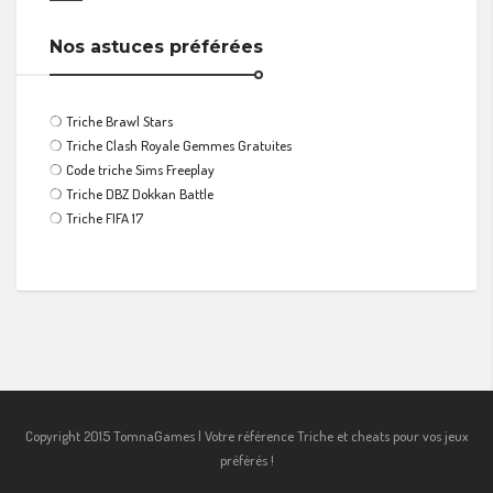
Nos astuces préférées
❍
Triche Brawl Stars
❍
Triche Clash Royale Gemmes Gratuites
❍
Code triche Sims Freeplay
❍
Triche DBZ Dokkan Battle
❍
Triche FIFA 17
Copyright 2015 TomnaGames | Votre référence Triche et cheats pour vos jeux
préférés !