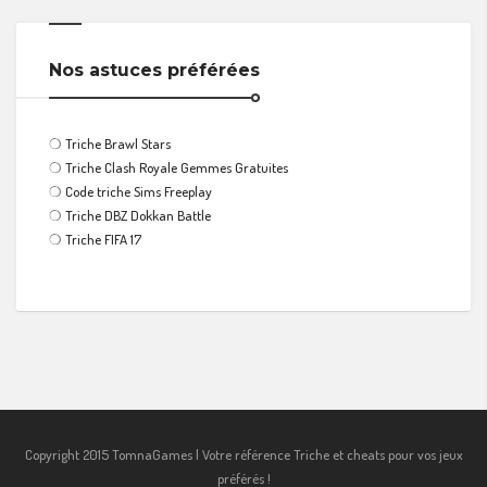
Nos astuces préférées
❍
Triche Brawl Stars
❍
Triche Clash Royale Gemmes Gratuites
❍
Code triche Sims Freeplay
❍
Triche DBZ Dokkan Battle
❍
Triche FIFA 17
Copyright 2015 TomnaGames | Votre référence Triche et cheats pour vos jeux
préférés !