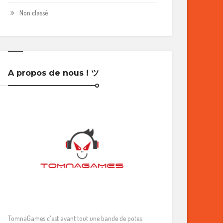
Non classé
A propos de nous ! ツ
TomnaGames c'est avant tout une bande de potes