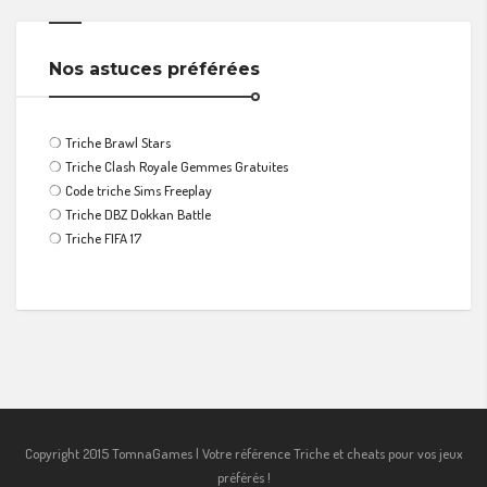
Nos astuces préférées
❍
Triche Brawl Stars
❍
Triche Clash Royale Gemmes Gratuites
❍
Code triche Sims Freeplay
❍
Triche DBZ Dokkan Battle
❍
Triche FIFA 17
Copyright 2015 TomnaGames | Votre référence Triche et cheats pour vos jeux
préférés !