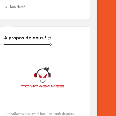
Non classé
A propos de nous ! ツ
TomnaGames c'est avant tout une bande de potes