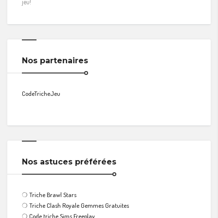
jeu!
Nos partenaires
CodeTricheJeu
Nos astuces préférées
❍
Triche Brawl Stars
❍
Triche Clash Royale Gemmes Gratuites
❍
Code triche Sims Freeplay