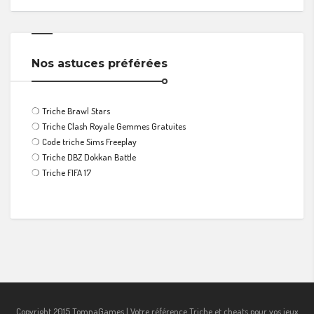
Nos astuces préférées
❍
Triche Brawl Stars
❍
Triche Clash Royale Gemmes Gratuites
❍
Code triche Sims Freeplay
❍
Triche DBZ Dokkan Battle
❍
Triche FIFA 17
Copyright 2015 TomnaGames | Votre référence Triche et cheats pour vos jeux