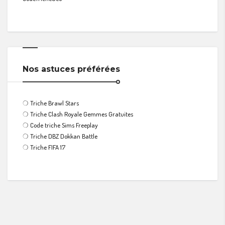
Nos astuces préférées
❍
Triche Brawl Stars
❍
Triche Clash Royale Gemmes Gratuites
❍
Code triche Sims Freeplay
❍
Triche DBZ Dokkan Battle
❍
Triche FIFA 17