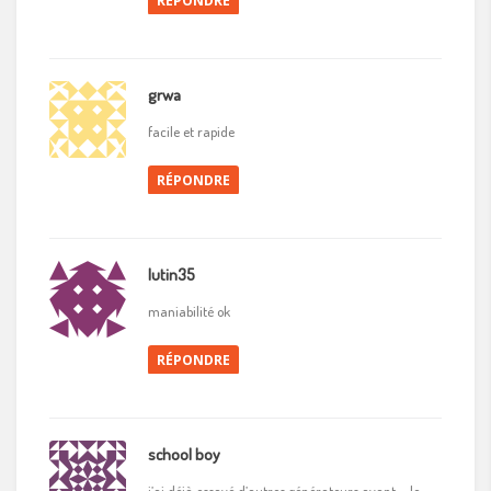
RÉPONDRE
grwa
facile et rapide
RÉPONDRE
lutin35
maniabilité ok
RÉPONDRE
school boy
j’ai déjà essayé d’autres générateurs avant … le