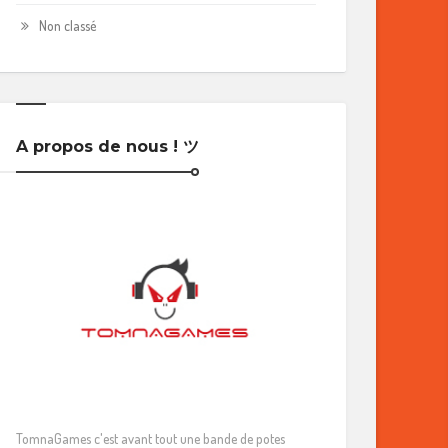
Non classé
A propos de nous ! ツ
TomnaGames c'est avant tout une bande de potes