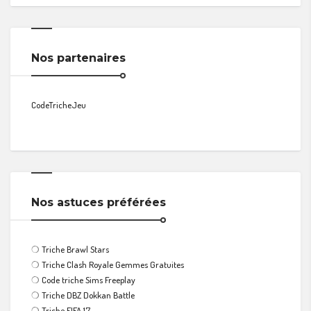
Nos partenaires
CodeTricheJeu
Nos astuces préférées
❍
Triche Brawl Stars
❍
Triche Clash Royale Gemmes Gratuites
❍
Code triche Sims Freeplay
❍
Triche DBZ Dokkan Battle
❍
Triche FIFA 17