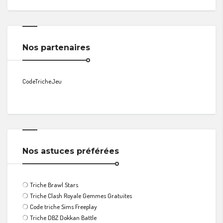
Nos partenaires
CodeTricheJeu
Nos astuces préférées
❍
Triche Brawl Stars
❍
Triche Clash Royale Gemmes Gratuites
❍
Code triche Sims Freeplay
❍
Triche DBZ Dokkan Battle