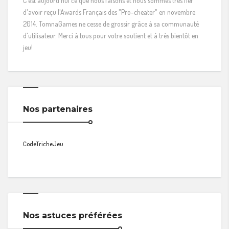
C'est aujourd'hui ce que nous faisons et nous sommes très fier
d'avoir reçu l'Awards Français des "Pro-cheater" en novembre
2014. TomnaGames ne cesse de grossir grâce à sa communauté
d'utilisateur. Merci à tous pour votre soutient et à très bientôt en
jeu!
Nos partenaires
CodeTricheJeu
Nos astuces préférées