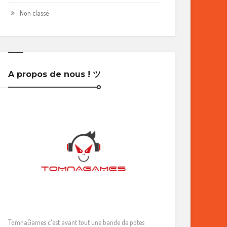
Non classé
A propos de nous ! ツ
TomnaGames c'est avant tout une bande de potes