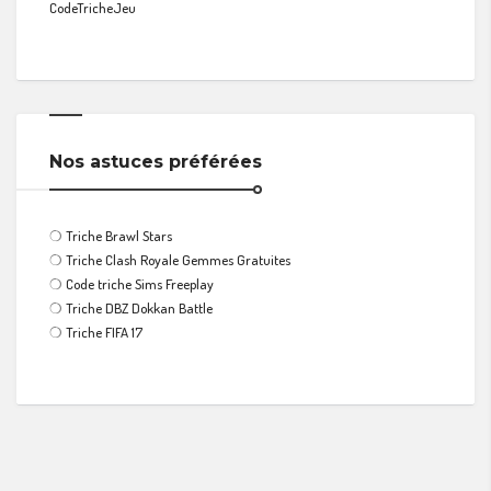
CodeTricheJeu
Nos astuces préférées
❍
Triche Brawl Stars
❍
Triche Clash Royale Gemmes Gratuites
❍
Code triche Sims Freeplay
❍
Triche DBZ Dokkan Battle
❍
Triche FIFA 17