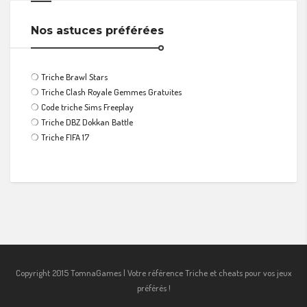
Nos astuces préférées
❍
Triche Brawl Stars
❍
Triche Clash Royale Gemmes Gratuites
❍
Code triche Sims Freeplay
❍
Triche DBZ Dokkan Battle
❍
Triche FIFA 17
Copyright 2015 TomnaGames | Votre référence Triche et cheats pour vos jeux
préférés !