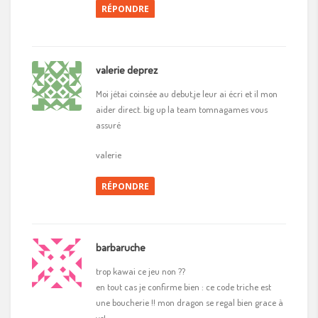
RÉPONDRE
valerie deprez
Moi jétai coinsée au debut,je leur ai écri et il mon
aider direct. big up la team tomnagames vous
assuré
valerie
RÉPONDRE
barbaruche
trop kawai ce jeu non ??
en tout cas je confirme bien : ce code triche est
une boucherie !! mon dragon se regal bien grace à