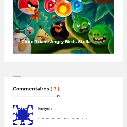
Code Triche Angry Birds Stella
Commentaires
( 3 )
kimiyeh
merciiiiiiiiiiiiiiiii trop merciiiiii <3 <3