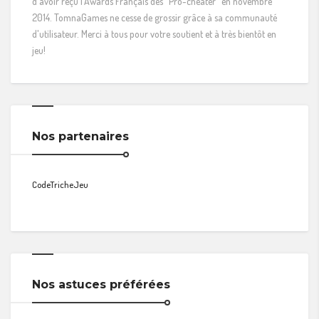
d'avoir reçu l'Awards Français des "Pro-cheater" en novembre
2014. TomnaGames ne cesse de grossir grâce à sa communauté
d'utilisateur. Merci à tous pour votre soutient et à très bientôt en
jeu!
Nos partenaires
CodeTricheJeu
Nos astuces préférées