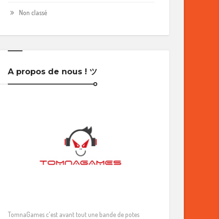
Non classé
A propos de nous ! ツ
TomnaGames c'est avant tout une bande de potes