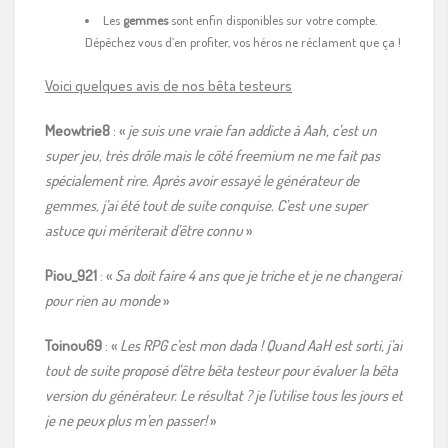
Les
gemmes
sont enfin disponibles sur votre compte.
Dépêchez vous d’en profiter, vos héros ne réclament que ça !
Voici quelques avis de nos bêta testeurs
Meowtrie8
: «
je suis une vraie fan addicte à Aah, c’est un
super jeu, très drôle mais le côté freemium ne me fait pas
spécialement rire. Après avoir essayé le générateur de
gemmes, j’ai été tout de suite conquise. C’est une super
astuce qui mériterait d’être connu
»
Piou_921
: «
Sa doit faire 4 ans que je triche et je ne changerai
pour rien au monde
»
Toinou69
: «
Les RPG c’est mon dada ! Quand AaH est sorti, j’ai
tout de suite proposé d’être bêta testeur pour évaluer la bêta
version du générateur. Le résultat ? je l’utilise tous les jours et
je ne peux plus m’en passer!
»