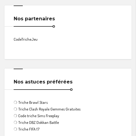
Nos partenaires
CodeTricheJeu
Nos astuces préférées
❍
Triche Brawl Stars
❍
Triche Clash Royale Gemmes Gratuites
❍
Code triche Sims Freeplay
❍
Triche DBZ Dokkan Battle
❍
Triche FIFA 17