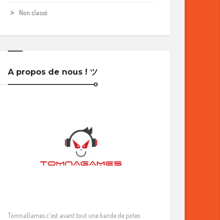
Non classé
A propos de nous ! ツ
TomnaGames c'est avant tout une bande de potes