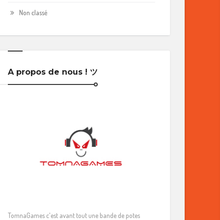
Non classé
A propos de nous ! ツ
TomnaGames c'est avant tout une bande de potes