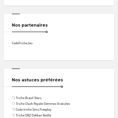
Nos partenaires
CodeTricheJeu
Nos astuces préférées
❍
Triche Brawl Stars
❍
Triche Clash Royale Gemmes Gratuites
❍
Code triche Sims Freeplay
❍
Triche DBZ Dokkan Battle