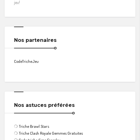
jeu!
Nos partenaires
CodeTricheJeu
Nos astuces préférées
❍
Triche Brawl Stars
❍
Triche Clash Royale Gemmes Gratuites
❍
Code triche Sims Freeplay