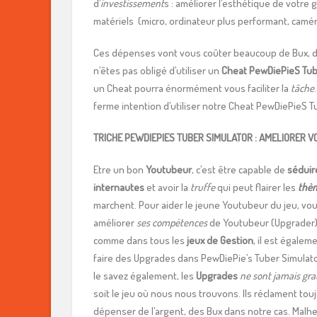
d’
investissement
s : améliorer l’esthétique de votre 
matériels (micro, ordinateur plus performant, camé
Ces dépenses vont vous coûter beaucoup de Bux, 
n’êtes pas obligé d’utiliser un
Cheat PewDiePieS Tub
un Cheat pourra énormément vous faciliter la
tâche
ferme intention d’utiliser notre Cheat PewDiePieS T
TRICHE PEWDIEPIES TUBER SIMULATOR : AMELIORER 
Etre un bon
Youtubeur
, c’est être capable de
séduir
internautes
et avoir la
truffe
qui peut flairer les
thè
marchent. Pour aider le jeune Youtubeur du jeu, vou
améliorer
ses compétences
de Youtubeur (Upgrader).
comme dans tous les
jeux de Gestion
, il est égalem
faire des Upgrades dans PewDiePie’s Tuber Simula
le savez également, les
Upgrades
ne sont jamais gra
soit le jeu où nous nous trouvons. Ils réclament tou
dépenser de l’argent, des Bux dans notre cas. Malh