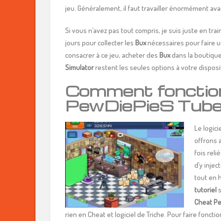
jeu. Généralement, il faut travailler énormément av
Si vous n’avez pas tout compris, je suis juste en tra
jours pour collecter les
Bux
nécessaires pour faire 
consacrer à ce jeu, acheter des
Bux
dans la boutique 
Simulator
restent les seules options à votre dispo
Comment fonction
PewDiePieS Tuber
Le logici
offrons 
fois reli
d’y inje
tout en h
tutoriel
s
Cheat Pe
rien en Cheat et logiciel de Triche. Pour faire fonctio