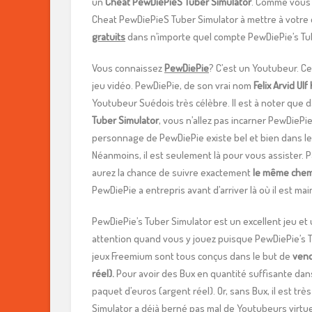
un
Cheat PewDiePieS Tuber Simulator
. Comme vous 
Cheat PewDiePieS Tuber Simulator à mettre à votre d
gratuits
dans n’importe quel compte PewDiePie’s Tub
Vous connaissez
PewDiePie
? C’est un Youtubeur. C
jeu vidéo.
PewDiePie, de son vrai nom
Felix Arvid Ulf
Youtubeur Suédois très célèbre. ll est à noter que 
Tuber Simulator
, vous n’allez pas incarner PewDiePie
personnage de PewDiePie existe bel et bien dans le
Néanmoins, il est seulement là pour vous assister. P
aurez la chance de suivre exactement
le même che
PewDiePie a entrepris avant d’arriver là où il est ma
PewDiePie’s Tuber Simulator est un excellent jeu et u
attention quand vous y jouez puisque PewDiePie’s 
jeux Freemium sont tous conçus dans le but de
ven
réel).
Pour avoir des Bux en quantité suffisante dans
paquet d’euros (argent réel). Or, sans Bux, il est trè
Simulator a déjà berné pas mal de Youtubeurs virtuels.