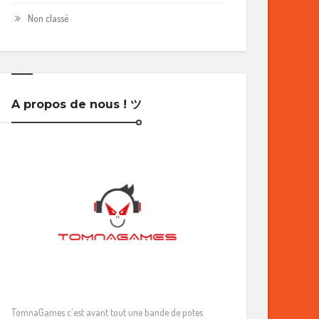
Non classé
A propos de nous ! ツ
TomnaGames c'est avant tout une bande de potes