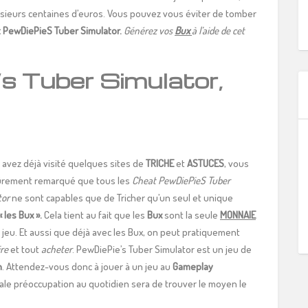
lusieurs centaines d’euros. Vous pouvez vous éviter de tomber
 PewDiePieS Tuber Simulator.
Générez vos
Bux
à l’aide de cet
s Tuber Simulator,
 avez déjà visité quelques sites de
TRICHE
et
ASTUCES
, vous
ûrement remarqué que tous les
Cheat PewDiePieS Tuber
tor
ne sont capables que de Tricher qu’un seul et unique
« les Bux ».
Cela tient au fait que les
Bux
sont la seule
MONNAIE
 jeu. Et aussi que déjà avec les Bux, on peut pratiquement
ire
et tout
acheter
. PewDiePie’s Tuber Simulator est un jeu de
n
. Attendez-vous donc à jouer à un jeu au
Gameplay
ipale préoccupation au quotidien sera de trouver le moyen le