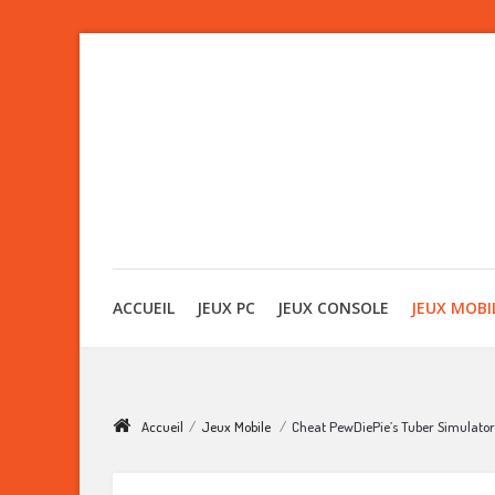
ACCUEIL
JEUX PC
JEUX CONSOLE
JEUX MOBI
Accueil
/
Jeux Mobile
/
Cheat PewDiePie’s Tuber Simulator : 