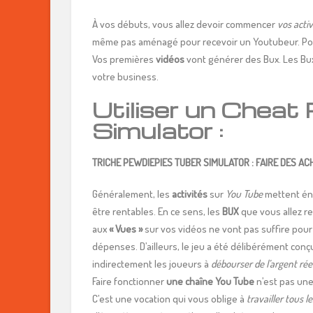
À vos débuts, vous allez devoir commencer
vos
activ
même pas aménagé pour recevoir un Youtubeur. Pour l’
Vos premières
vidéos
vont générer des Bux. Les Bu
votre business.
Utiliser un Chea
Simulator :
TRICHE PEWDIEPIES TUBER SIMULATOR : FAIRE DES AC
Généralement, les
activités
sur
You Tube
mettent én
être rentables. En ce sens, les
BUX
que vous allez r
aux
« Vues »
sur vos vidéos ne vont pas suffire pour
dépenses. D’ailleurs, le jeu a été délibérément conç
indirectement les joueurs à
débourser de l’argent rée
Faire fonctionner
une chaîne You Tube
n’est pas une
C’est une vocation qui vous oblige à
travailler tous l