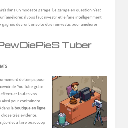
ités
dans un modeste garage. Le garage en question n’est
améliorer, il vous faut investir et le faire intelligemment.
x gagnés devront ensuite être réinvestis pour améliorer
t PewDiePieS Tuber
HATS
ormément de temps pour
ecevoir de You Tube grâce
 effectuer toutes vos
u ainsi pour contraindre
l
dans la
boutique en ligne
.
 chose très évidente.
es jours
et à faire beaucoup