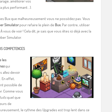
garage, améliorer vos
ra plus performant…).
des Bux que malheureusement vous ne possédez pas. Vous
er Simulator
pour refaire le plein de
Bux.
Par contre, utiliser
. À vous de voir ! Cela dit, je sais que vous êtes ici déjà avec la
uber Simulator.
VOS COMPETENCES
e les
mes
qui
s allez devoir
 En effet,
ent possible de
tor. Comme vous
tuits
quel que
jours de
eureusement, le rythme des Upgrades est trop lent dans ce