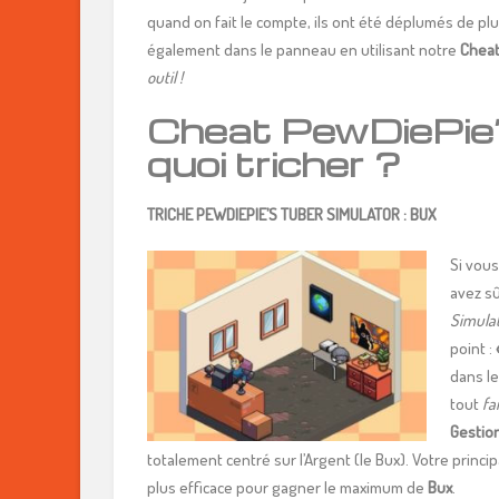
quand on fait le compte, ils ont été déplumés de p
également dans le panneau en utilisant notre
Cheat
outil !
Cheat PewDiePie’
quoi tricher ?
TRICHE PEWDIEPIE’S TUBER SIMULATOR : BUX
Si vous
avez s
Simula
point :
dans le
tout
fa
Gestio
totalement centré sur l’Argent (le Bux). Votre princ
plus efficace pour gagner le maximum de
Bux
.