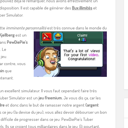
pouvez déjà le remarquer, nous avons effectivement un
isposition. Il est capable de générer des
Bux illimités
et
er Simulator.
ette
imminente personnalité
est très connue dans le monde du
 Kjellberg
est un
dans
PewDiePie’s
. Le
 jeu.
ar contre, vous
min
que
intenant.
n excellent simulateur. Il vous faut cependant faire très
Tuber Simulator est un
jeu Freemium.
Je vous dis ça, car les
dre
et donc dans le but de ramasser notre argent
(argent
 ce jeu (la devise du jeu), vous allez devoir débourser un bon
s difficile de progresser dans ce jeu. PewDiePie’s Tuber
 Ils se croient tous milliardaires dans le jeu. Et pourtant,