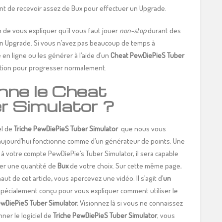
ant de recevoir assez de Bux pour effectuer un Upgrade.
in de vous expliquer qu’il vous faut jouer
non-stop
durant des
un Upgrade. Si vous n’avez pas beaucoup de temps à
en ligne ou les générer à l’aide d’un
Cheat PewDiePieS Tuber
sition pour progresser normalement.
ne le Cheat
 Simulator ?
el de
Triche PewDiePieS Tuber Simulator
que nous vous
aujourd’hui fonctionne comme d’un générateur de points. Une
é à votre compte PewDiePie’s Tuber Simulator, il sera capable
cter une quantité de
Bux
de votre choix. Sur cette même page,
aut de cet article
,
vous apercevez une vidéo. Il s’agit d’
un
pécialement conçu pour vous expliquer comment utiliser le
wDiePieS Tuber Simulator.
Visionnez là si vous ne connaissez
nner le logiciel de
Triche PewDiePieS Tuber Simulator
, vous