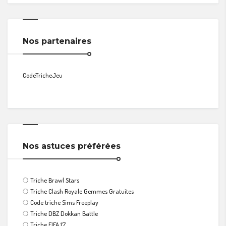
Nos partenaires
CodeTricheJeu
Nos astuces préférées
❍
Triche Brawl Stars
❍
Triche Clash Royale Gemmes Gratuites
❍
Code triche Sims Freeplay
❍
Triche DBZ Dokkan Battle
❍
Triche FIFA 17